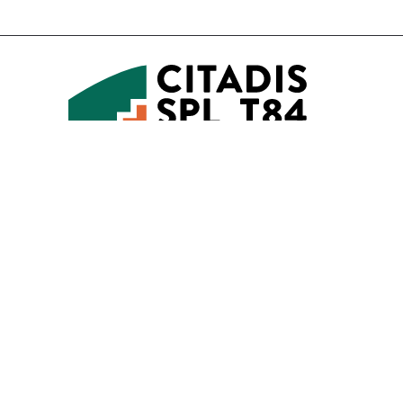
Accessibilité
Mentions légales
Gestion des cookies
6 Passage de l’Oratoire
84000 AVIGNON
04 90 27 57 00
Contact