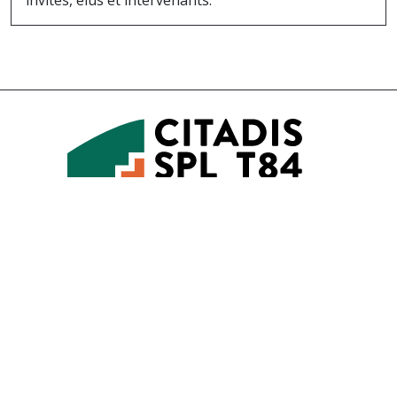
invités, élus et intervenants.
Accessibilité
Mentions légales
Gestion des cookies
6 Passage de l’Oratoire
84000 AVIGNON
04 90 27 57 00