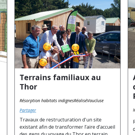
Terrains familiaux au
Thor
Résorption habitats indignes
Réalisé
Vaucluse
I
Partager
Travaux de restructuration d'un site
existant afin de transformer l’aire d’accueil
des gens du voyage du Thor en terrain