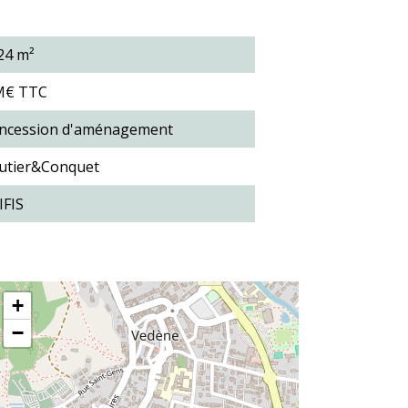
24 m²
M€ TTC
ncession d'aménagement
utier&Conquet
IFIS
+
−