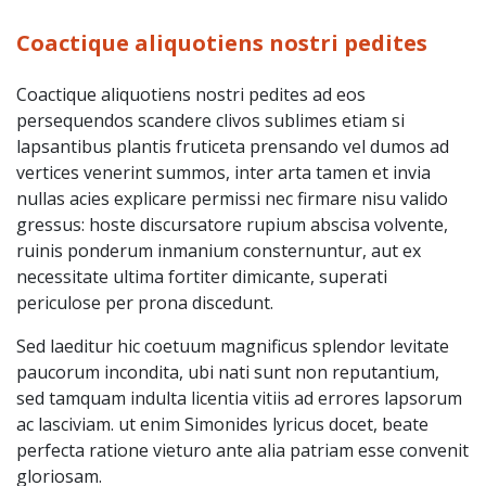
Coactique aliquotiens nostri pedites
Coactique aliquotiens nostri pedites ad eos
persequendos scandere clivos sublimes etiam si
lapsantibus plantis fruticeta prensando vel dumos ad
vertices venerint summos, inter arta tamen et invia
nullas acies explicare permissi nec firmare nisu valido
gressus: hoste discursatore rupium abscisa volvente,
ruinis ponderum inmanium consternuntur, aut ex
necessitate ultima fortiter dimicante, superati
periculose per prona discedunt.
Sed laeditur hic coetuum magnificus splendor levitate
paucorum incondita, ubi nati sunt non reputantium,
sed tamquam indulta licentia vitiis ad errores lapsorum
ac lasciviam. ut enim Simonides lyricus docet, beate
perfecta ratione vieturo ante alia patriam esse convenit
gloriosam.