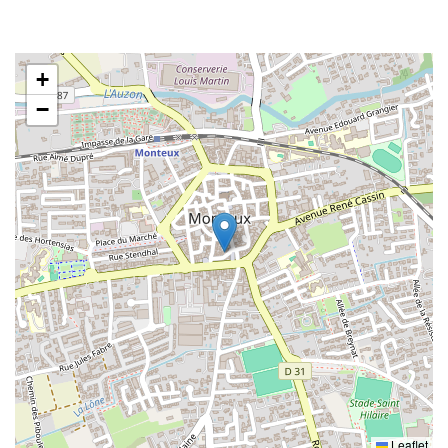
+
−
Leaflet