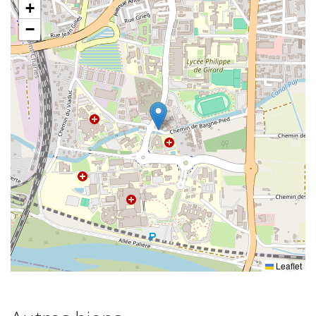
+
−
Leaflet