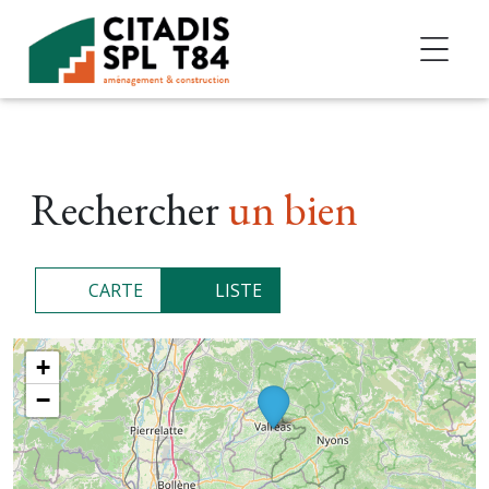
Accéder au contenu
Rechercher
un bien
CARTE
LISTE
+
−