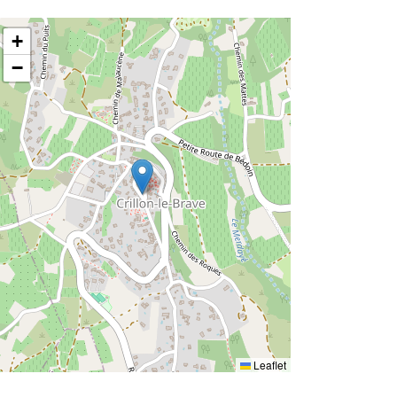
+
−
Leaflet