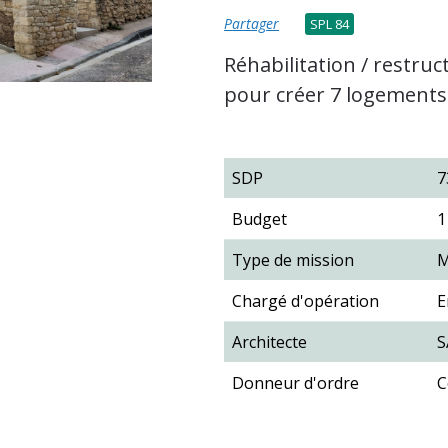
Partager
SPL 84
Réhabilitation / restr
pour créer 7 logements 
SDP
7
Budget
1
Type de mission
M
Chargé d'opération
E
Architecte
S
Donneur d'ordre
C