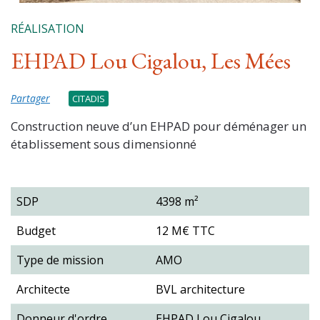
RÉALISATION
EHPAD Lou Cigalou, Les Mées
Partager
CITADIS
Construction neuve d’un EHPAD pour déménager un
établissement sous dimensionné
SDP
4398 m²
Budget
12 M€ TTC
Type de mission
AMO
Architecte
BVL architecture
Donneur d'ordre
EHPAD Lou Cigalou