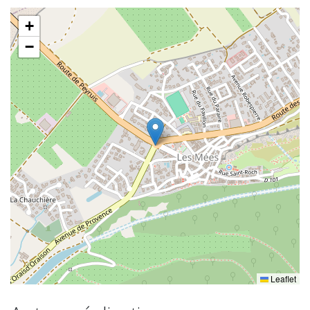
+
−
Leaflet