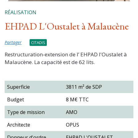
RÉALISATION
EHPAD L'Oustalet à Malaucène
Partager
CITADIS
Restructuration-extension de l’ EHPAD l'Oustalet à
Malaucène. La capacité est de 62 lits.
Superficie
3811 m² de SDP
Budget
8 M€ TTC
Type de mission
AMO
Architecte
OPUS
Donneur d'ordre
EHPAD L'OUSTALET