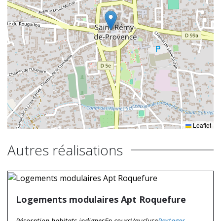
Leaflet
Autres réalisations
Logements modulaires Apt Roquefure
Résorption habitats indignes
En cours
Vaucluse
Partager