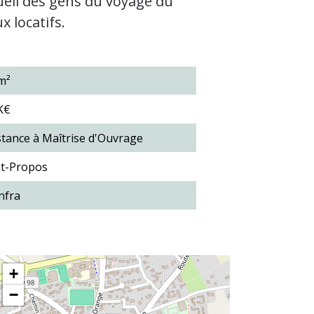
cueil des gens du voyage du
x locatifs.
m²
K€
stance à Maîtrise d'Ouvrage
t-Propos
nfra
+
−