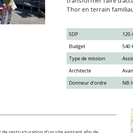
transformer l’aire d’ac
Thor en terrain familiau
SDP
120 
Budget
540 
Type de mission
Assi
Architecte
Avan
Donneur d'ordre
NB I
 de restructuration d'un site existant afin de