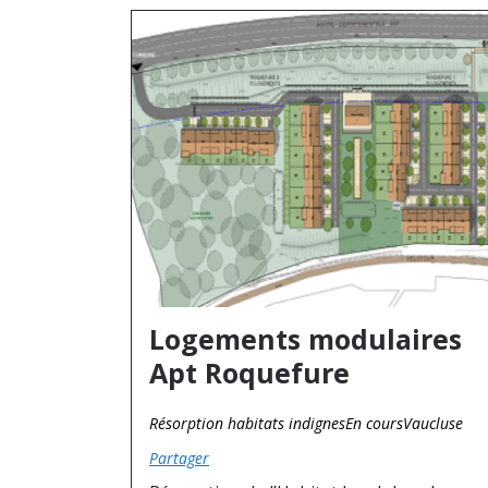
Logements modulaires
Apt Roquefure
Résorption habitats indignes
En cours
Vaucluse
Partager