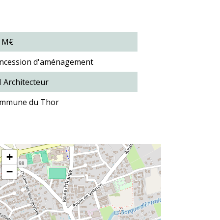
9 M€
ncession d'aménagement
 Architecteur
mmune du Thor
+
−