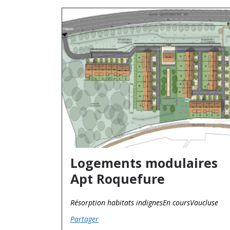
Logements modulaires
Apt Roquefure
Résorption habitats indignes
En cours
Vaucluse
Partager