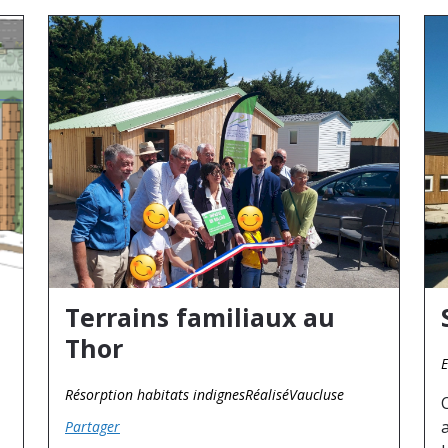
Terrains familiaux au
Thor
E
Résorption habitats indignes
Réalisé
Vaucluse
Partager