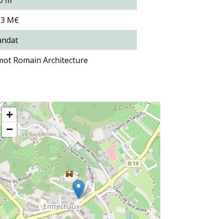
0 m²
13 M€
ndat
mot Romain Architecture
+
−