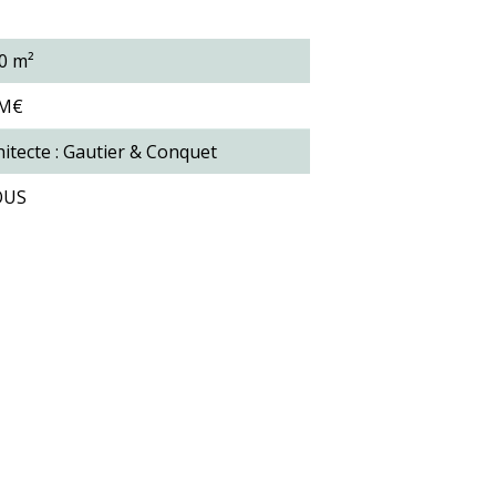
0 m²
 M€
hitecte : Gautier & Conquet
OUS