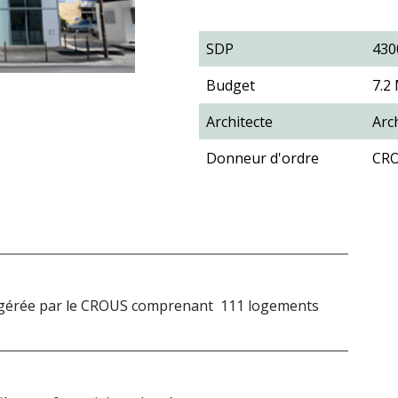
SDP
430
Budget
7.2
Architecte
Arc
Donneur d'ordre
CR
s gérée par le CROUS comprenant 111 logements