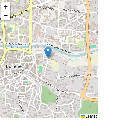
+
−
Leaflet