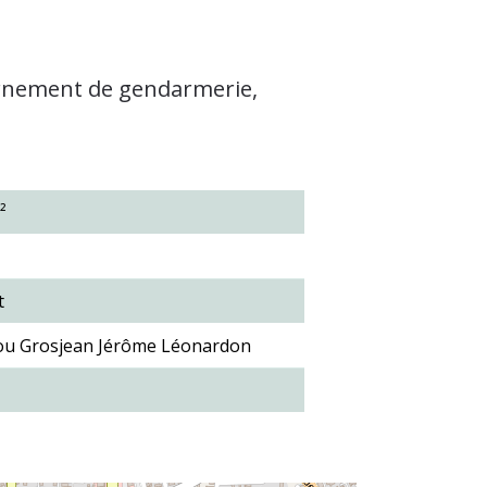
ernement de gendarmerie,
²
t
ou Grosjean Jérôme Léonardon