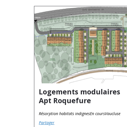
Logements modulaires
Apt Roquefure
Résorption habitats indignes
En cours
Vaucluse
Partager