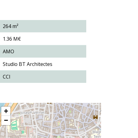
264 m²
1.36 M€
AMO
Studio BT Architectes
CCI
+
−