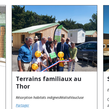
Terrains familiaux au
Thor
E
Résorption habitats indignes
Réalisé
Vaucluse
Partager