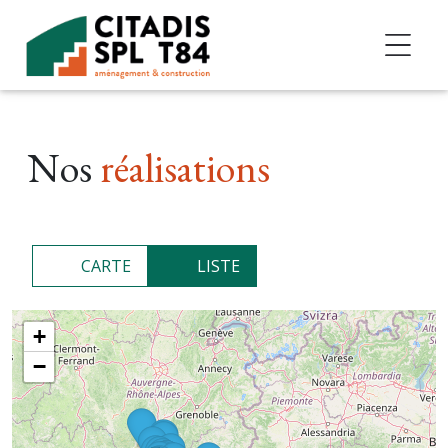
Accéder au contenu
Nos
réalisations
CARTE
LISTE
+
−