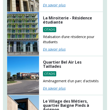
En savoir plus
La Miroiterie - Résidence
étudiante
CITADIS
Réalisation d’une résidence pour
étudiants
En savoir plus
Quartier Bel Air Les
Taillades
CITADIS
Aménagement d'un parc d'activités
En savoir plus
Le Village des Métiers,
quartier Baigne Pieds à
Avignon