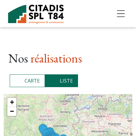
Accéder au contenu
Nos
réalisations
CARTE
LISTE
+
−